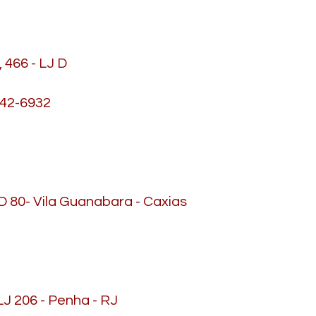
 466 - LJ D
7242-6932
QD 80- Vila Guanabara - Caxias
LJ 206 - Penha - RJ