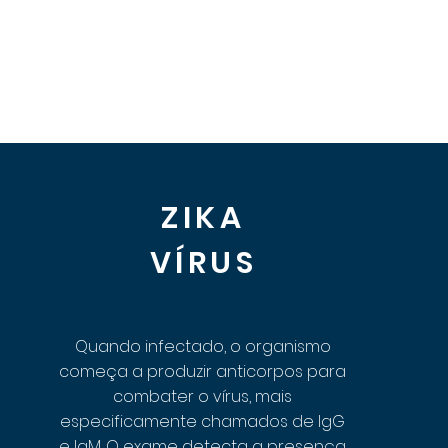
ZIKA
VÍRUS
Quando infectado, o organismo
começa a produzir anticorpos para
combater o vírus, mais
especificamente chamados de IgG
e IgM. O exame detecta a presença